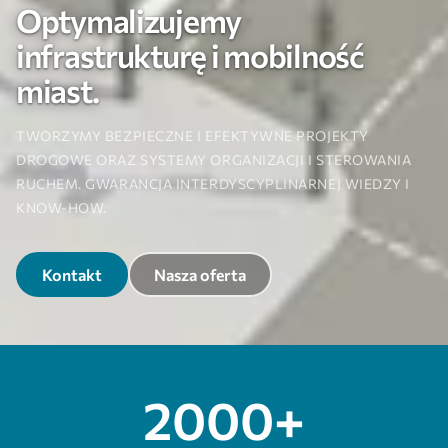
Optymalizujemy
infrastrukturę i mobilność
miast.
TWORZYMY BEZPIECZNE I EFEKTYWNE PROJEKTY
DROGOWE ORAZ SYSTEMY ORGANIZACJI I STEROWANIA
RUCHEM. GWARANCJA INTERDYSCYPLINARNEJ WIEDZY I
KNOW-HOW.
Kontakt
Nasza oferta
2000+