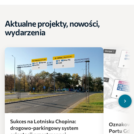
Aktualne projekty, nowości,
wydarzenia
Sukces na Lotnisku Chopina:
Oznakowan
drogowo-parkingowy system
Portu Gda