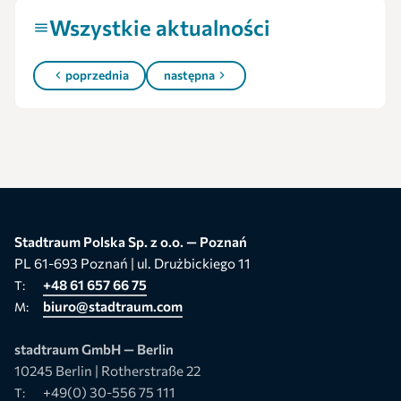
Wszystkie aktualności
poprzednia
następna
Stadtraum Polska Sp. z o.o. — Poznań
PL 61-693 Poznań | ul. Drużbickiego 11
+48 61 657 66 75
T:
biuro@stadtraum.com
M:
stadtraum GmbH — Berlin
10245 Berlin | Rotherstraße 22
+49(0) 30-556 75 111
T: